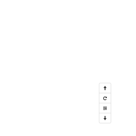



